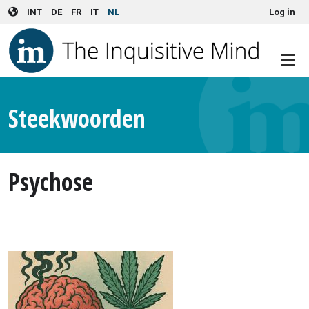
User account menu
Skip to main content
INT
DE
FR
IT
NL
Log in
Steekwoorden
Psychose