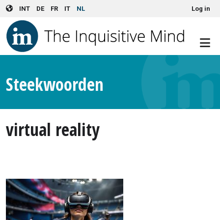
User account menu
Skip to main content
INT
DE
FR
IT
NL
Log in
Steekwoorden
virtual reality