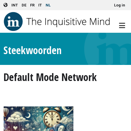
User account menu
Skip to main content
INT
DE
FR
IT
NL
Log in
Steekwoorden
Default Mode Network