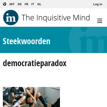
User account menu
Skip to main content
INT
DE
FR
IT
NL
Log in
Steekwoorden
democratieparadox