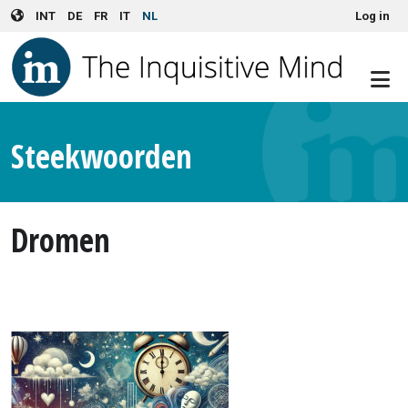
User account menu
Skip to main content
INT
DE
FR
IT
NL
Log in
Steekwoorden
Dromen