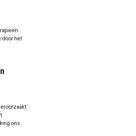
rapieën.
 door het
en
veroorzaakt
t
king ons