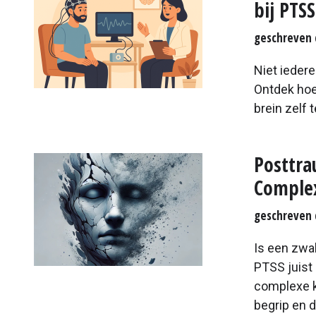
bij PTSS
geschreven 
Niet iedere
Ontdek hoe
brein zelf t
Posttra
Complex
geschreven 
Is een zwa
PTSS juist
complexe k
begrip en 