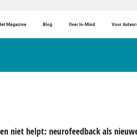
User account menu
Het Magazine
Blog
Over In-Mind
Voor Auteur
ten niet helpt: neurofeedback als nieu