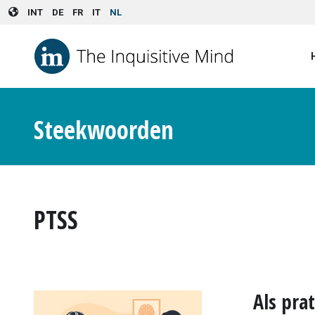
Skip to main content
INT
DE
FR
IT
NL
Steekwoorden
PTSS
Als pra