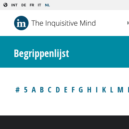
Skip to main content
INT
DE
FR
IT
NL
Begrippenlijst
#
5
A
B
C
D
E
F
G
H
I
K
L
M