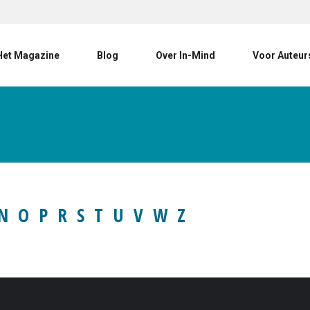
User account menu
Het Magazine
Blog
Over In-Mind
Voor Auteur
N
O
P
R
S
T
U
V
W
Z